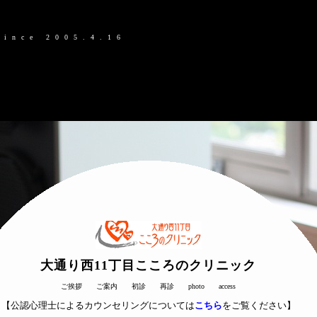
since 2005.4.16
大通り西11丁目こころのクリニック
ご挨拶
ご案内
初診
再診
photo
access
【公認心理士によるカウンセリングについては
こちら
をご覧ください】