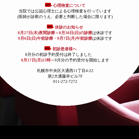
心理検査について
当院では公認心理士による心理検査を行っています
(医師が診察のうえ、必要と判断した場合に限ります)
休診のお知らせ
8月27日(木)夜間診療～8月30日(日)の診療
は休診です
9月6日(日)午前診療・9月7日(月)午前診療
は休診です
初診患者様へ
8月分の初診予約受付は終了しました
8月17日(月)15時～
9月分の予約受付を開始します
札幌市中央区大通西11丁目4-22
第2大通藤井ビル7F
011-272-7272